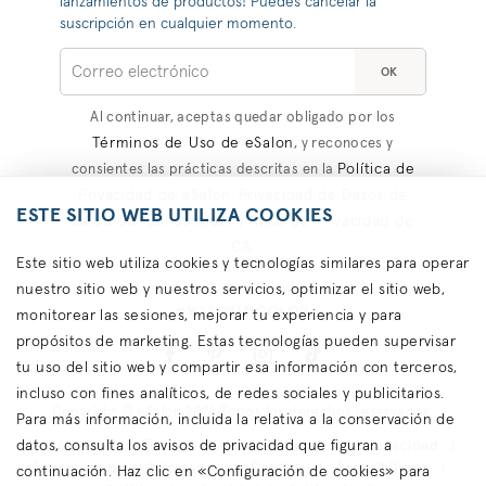
lanzamientos de productos! Puedes cancelar la
suscripción en cualquier momento.
OK
Al continuar, aceptas quedar obligado por los
Términos de Uso de eSalon
, y reconoces y
Política de
consientes las prácticas descritas en la
Privacidad de eSalon
Privacidad de Datos de
,
ESTE SITIO WEB UTILIZA COOKIES
Salud del Consumidor
Aviso de Privacidad de
y
CA
.
Este sitio web utiliza cookies y tecnologías similares para operar
nuestro sitio web y nuestros servicios, optimizar el sitio web,
#YOSOYMICOLOR
monitorear las sesiones, mejorar tu experiencia y para
propósitos de marketing. Estas tecnologías pueden supervisar
tu uso del sitio web y compartir esa información con terceros,
incluso con fines analíticos, de redes sociales y publicitarios.
Copyright © eSalon 2026 Todos los derechos reservados.
Para más información, incluida la relativa a la conservación de
datos, consulta los avisos de privacidad que figuran a
Contáctanos
Términos de uso
Política de privacidad
Acerca de las publicidades
Cookies
Accesibilidad
continuación. Haz clic en «Configuración de cookies» para