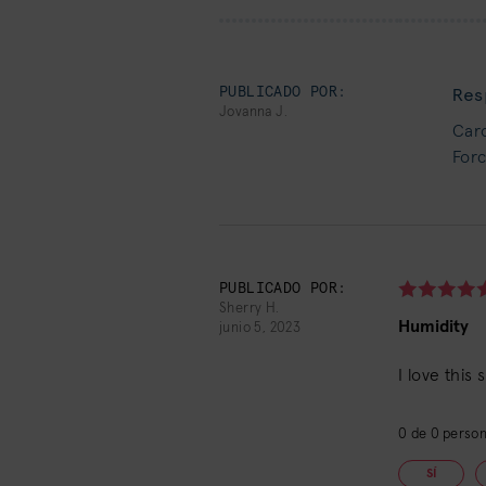
PUBLICADO POR:
Res
Jovanna J.
Caro
Forc
PUBLICADO POR:
Sherry H.
Humidity
junio 5, 2023
I love this 
0
de
0
persona
SÍ