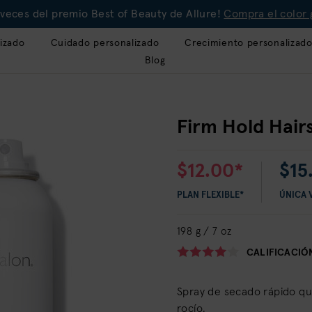
veces del premio Best of Beauty de Allure!
Compra el color 
izado
Cuidado personalizado
Crecimiento personalizad
Blog
Firm Hold Hair
$12.00*
$15
PLAN FLEXIBLE*
ÚNICA 
198 g / 7 oz
CALIFICACIÓ
Spray de secado rápido qu
rocío.