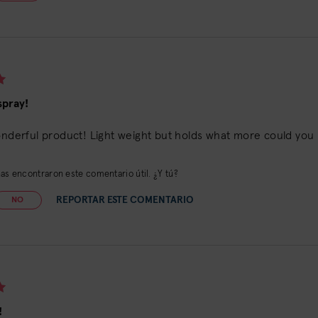
spray!
onderful product! Light weight but holds what more could you
s encontraron este comentario útil. ¿Y tú?
REPORTAR ESTE COMENTARIO
NO
!