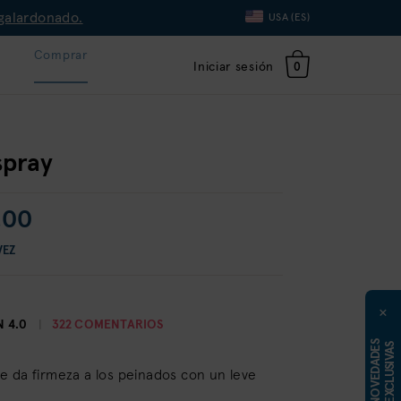
galardonado.
Language
USA (ES)
Toggle
Dropdown
o
Comprar
Iniciar sesión
0
spray
.00
VEZ
×
N
4.0
322 COMENTARIOS
N
O
V
E
D
A
D
E
S
E
X
C
L
U
S
I
V
A
S
e da firmeza a los peinados con un leve