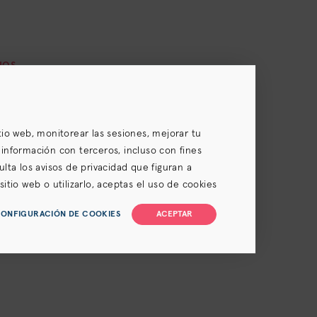
IOS
itio web, monitorear las sesiones, mejorar tu
 información con terceros, incluso con fines
ulta los avisos de privacidad que figuran a
itio web o utilizarlo, aceptas el uso de cookies
je y renuncia de clase), la
Política de privacidad
y
ONFIGURACIÓN DE COOKIES
ACEPTAR