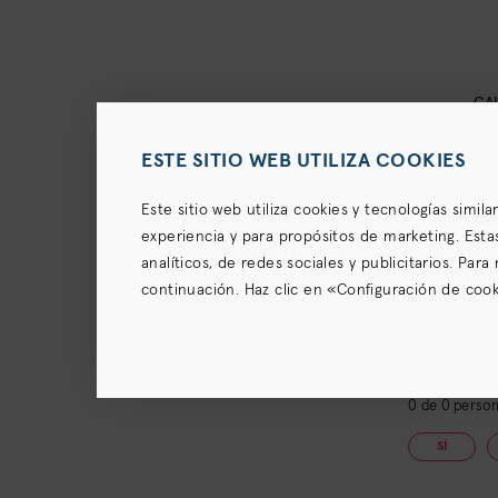
CA
ESTE SITIO WEB UTILIZA COOKIES
Este sitio web utiliza cookies y tecnologías simil
experiencia y para propósitos de marketing. Esta
PUBLICADO POR:
analíticos, de redes sociales y publicitarios. Par
Carolina M.
continuación. Haz clic en «Configuración de cooki
Excelente
octubre 19, 2021
para recopilar y compartir tu información, así c
(para los residentes en California) el
Aviso de pri
Súper rec
0
de
0
persona
SÍ