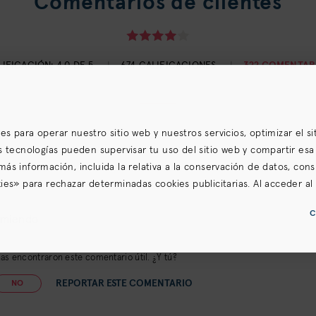
Comentarios de clientes
LIFICACIÓN:
4.0 DE 5
674 CALIFICACIONES
322 COMENTAR
ares para operar nuestro sitio web y nuestros servicios, optimizar el s
s tecnologías pueden supervisar tu uso del sitio web y compartir esa
a más información, incluida la relativa a la conservación de datos, cons
es» para rechazar determinadas cookies publicitarias. Al acceder al s
omo nuestras
Condiciones de uso
(incluidas los condiciones de arbitra
C
vacidad para California
.
omiendo
s encontraron este comentario útil. ¿Y tú?
REPORTAR ESTE COMENTARIO
NO