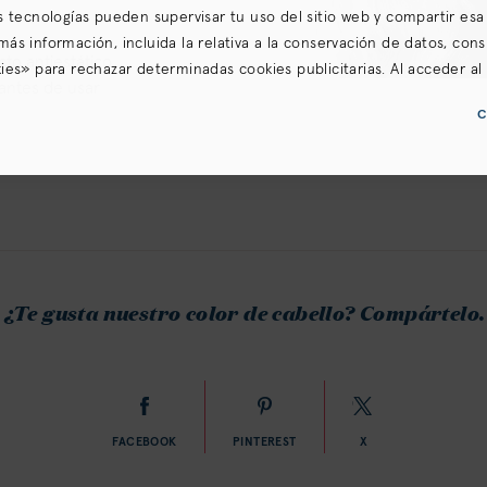
s tecnologías pueden supervisar tu uso del sitio web y compartir esa
a más información, incluida la relativa a la conservación de datos, cons
cto antiestático
es» para rechazar determinadas cookies publicitarias. Al acceder al s
 antes de usar
omo nuestras
Condiciones de uso
(incluidas los condiciones de arbitra
C
vacidad para California
.
¿Te gusta nuestro color de cabello? Compártelo.
FACEBOOK
PINTEREST
X