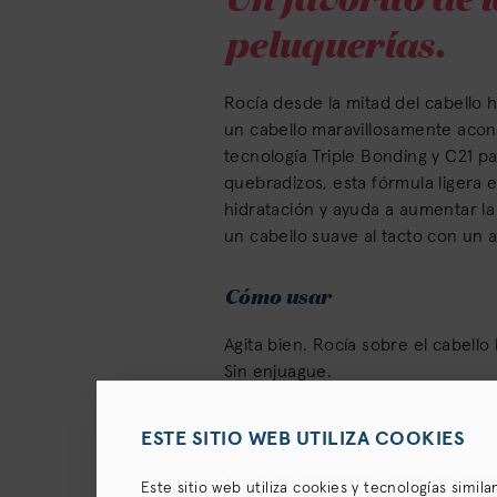
peluquerías.
Rocía desde la mitad del cabello h
un cabello maravillosamente acon
tecnología Triple Bonding y C21 pa
quebradizos, esta fórmula ligera e
hidratación y ayuda a aumentar la 
un cabello suave al tacto con un 
Cómo usar
Agita bien. Rocía sobre el cabello 
Sin enjuague.
Beneficios
ESTE SITIO WEB UTILIZA COOKIES
Efecto hidratante ligero inmediat
Este sitio web utiliza cookies y tecnologías simil