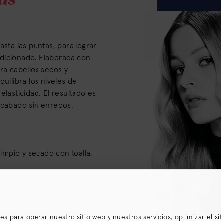
asta las puntas, para lograr
dicionado. Elaborada con
ra cabellos secos y
quilibra los niveles de
elasticidad. El resultado es
acabado sin enredos.
limpio y secado con toalla.
o para proteger el cabello
ares para operar nuestro sitio web y nuestros servicios, optimizar el s