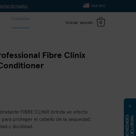
galardonado.
Language
USA (ES)
Toggle
Dropdown
o
Comprar
Iniciar sesión
0
fessional Fibre Clinix
Conditioner
×
idratante FIBRE CLINIX brinda un efecto
N
O
V
E
D
A
D
E
S
E
X
C
L
U
S
I
V
A
S
o para proteger el cabello de la sequedad,
dad y docilidad.