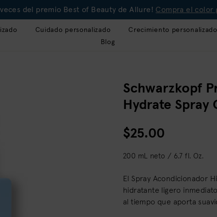
veces del premio Best of Beauty de Allure!
Compra el color 
izado
Cuidado personalizado
Crecimiento personalizad
Blog
Schwarzkopf Pro
Hydrate Spray 
$25.00
200 mL neto / 6.7 fl. Oz.
El Spray Acondicionador H
hidratante ligero inmediat
al tiempo que aporta suavi