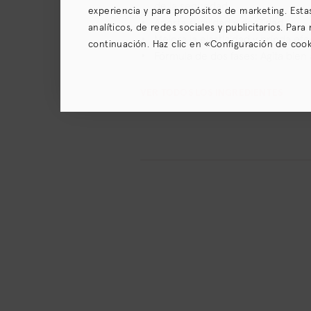
de la sequedad
experiencia y para propósitos de marketing. Esta
Aporta suavidad y docilidad
analíticos, de redes sociales y publicitarios. Par
Mejora la elasticidad y brinda efe
continuación. Haz clic en «Configuración de cooki
Fórmula de dos fases: Agita bien
para recopilar y compartir tu información, así c
(para los residentes en California) el
Aviso de pri
VER TODOS LOS INGREDIENTES