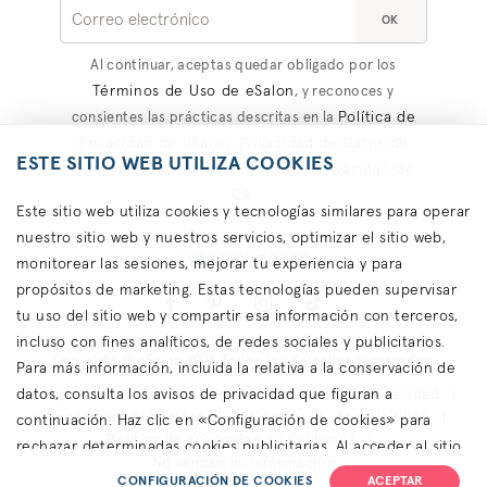
OK
Al continuar, aceptas quedar obligado por los
Términos de Uso de eSalon
, y reconoces y
Política de
consientes las prácticas descritas en la
Privacidad de eSalon
Privacidad de Datos de
,
ESTE SITIO WEB UTILIZA COOKIES
Salud del Consumidor
Aviso de Privacidad de
y
CA
.
Este sitio web utiliza cookies y tecnologías similares para operar
nuestro sitio web y nuestros servicios, optimizar el sitio web,
#YOSOYMICOLOR
monitorear las sesiones, mejorar tu experiencia y para
propósitos de marketing. Estas tecnologías pueden supervisar
tu uso del sitio web y compartir esa información con terceros,
incluso con fines analíticos, de redes sociales y publicitarios.
Copyright © eSalon 2026 Todos los derechos reservados.
Para más información, incluida la relativa a la conservación de
datos, consulta los avisos de privacidad que figuran a
Contáctanos
Términos de uso
Política de privacidad
Acerca de las publicidades
Cookies
Accesibilidad
continuación. Haz clic en «Configuración de cookies» para
Política de privacidad de California
rechazar determinadas cookies publicitarias. Al acceder al sitio
No vendan mi información
web o utilizarlo, aceptas el uso de cookies para recopilar y
CONFIGURACIÓN DE COOKIES
ACEPTAR