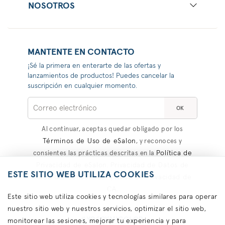
NOSOTROS
MANTENTE EN CONTACTO
¡Sé la primera en enterarte de las ofertas y
lanzamientos de productos! Puedes cancelar la
suscripción en cualquier momento.
OK
Al continuar, aceptas quedar obligado por los
Términos de Uso de eSalon
, y reconoces y
Política de
consientes las prácticas descritas en la
Privacidad de eSalon
Privacidad de Datos de
,
ESTE SITIO WEB UTILIZA COOKIES
Salud del Consumidor
Aviso de Privacidad de
y
CA
.
Este sitio web utiliza cookies y tecnologías similares para operar
nuestro sitio web y nuestros servicios, optimizar el sitio web,
#YOSOYMICOLOR
monitorear las sesiones, mejorar tu experiencia y para