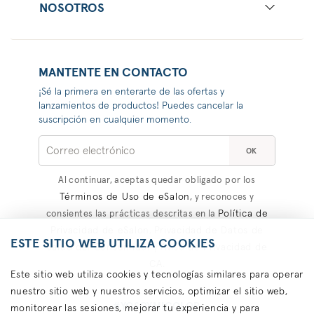
NOSOTROS
MANTENTE EN CONTACTO
¡Sé la primera en enterarte de las ofertas y
lanzamientos de productos! Puedes cancelar la
suscripción en cualquier momento.
OK
Al continuar, aceptas quedar obligado por los
Términos de Uso de eSalon
, y reconoces y
Política de
consientes las prácticas descritas en la
Privacidad de eSalon
Privacidad de Datos de
,
ESTE SITIO WEB UTILIZA COOKIES
Salud del Consumidor
Aviso de Privacidad de
y
CA
.
Este sitio web utiliza cookies y tecnologías similares para operar
nuestro sitio web y nuestros servicios, optimizar el sitio web,
#YOSOYMICOLOR
monitorear las sesiones, mejorar tu experiencia y para