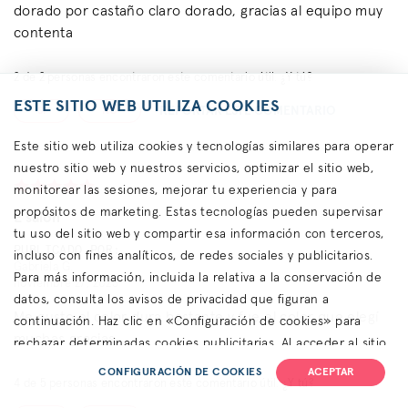
dorado por castaño claro dorado, gracias al equipo muy
contenta
2
de
2
personas encontraron este comentario útil. ¿Y tú?
ESTE SITIO WEB UTILIZA COOKIES
REPORTAR ESTE COMENTARIO
SÍ
NO
Este sitio web utiliza cookies y tecnologías similares para operar
nuestro sitio web y nuestros servicios, optimizar el sitio web,
monitorear las sesiones, mejorar tu experiencia y para
propósitos de marketing. Estas tecnologías pueden supervisar
E salon
tu uso del sitio web y compartir esa información con terceros,
PUBLICADO POR:
incluso con fines analíticos, de redes sociales y publicitarios.
Gabriela G.
Para más información, incluida la relativa a la conservación de
noviembre 27, 2023
datos, consulta los avisos de privacidad que figuran a
Me gusto el color dura bastante y fue el color que elegí
continuación. Haz clic en «Configuración de cookies» para
muchas gracias
rechazar determinadas cookies publicitarias. Al acceder al sitio
web o utilizarlo, aceptas el uso de cookies para recopilar y
CONFIGURACIÓN DE COOKIES
ACEPTAR
4
de
5
personas encontraron este comentario útil. ¿Y tú?
compartir tu información, así como nuestras
Condiciones de