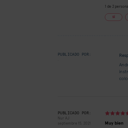
1
de
2
personas
SÍ
PUBLICADO POR:
Resp
.
Andr
inst
colo
PUBLICADO POR:
Nur AJ
Muy bien
septiembre 15, 2021