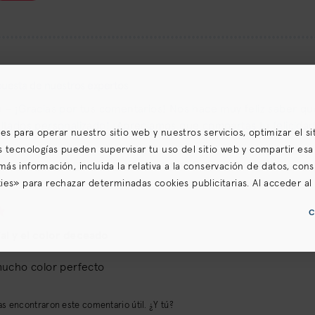
uesta de nuestros expertos
 - ¡Gracias por tus comentarios! Nos hace muy feliz saber que 
ltados personalizado! ¡Apreciamos que compartas tu felicidad, 
ares para operar nuestro sitio web y nuestros servicios, optimizar el s
s tecnologías pueden supervisar tu uso del sitio web y compartir esa
a más información, incluida la relativa a la conservación de datos, cons
es» para rechazar determinadas cookies publicitarias. Al acceder al s
omo nuestras
Condiciones de uso
(incluidas los condiciones de arbitra
C
vacidad para California
.
al y el color deceado
ucho color perfecto
s encontraron este comentario útil. ¿Y tú?