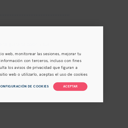
te gusta tu color, y tus
y feliz coloración!
itio web, monitorear las sesiones, mejorar tu
 información con terceros, incluso con fines
ulta los avisos de privacidad que figuran a
itio web o utilizarlo, aceptas el uso de cookies
je y renuncia de clase), la
Política de privacidad
y
ONFIGURACIÓN DE COOKIES
ACEPTAR