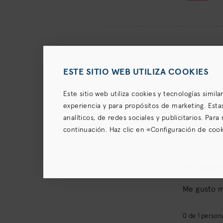
PUBLICADO POR:
Resp
.
ESTE SITIO WEB UTILIZA COOKIES
Ruth
resu
Este sitio web utiliza cookies y tecnologías simil
experiencia y para propósitos de marketing. Esta
analíticos, de redes sociales y publicitarios. Par
continuación. Haz clic en «Configuración de cooki
para recopilar y compartir tu información, así c
PUBLICADO POR:
(para los residentes en California) el
Aviso de pri
Maritza L.
Muy especi
septiembre 4, 2021
Me gusto m
0
de
1
persona