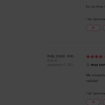
Es un muy 
1
de
1
personas
SÍ
PUBLICADO POR:
Ruth M.
☺ muy co
septiembre 7, 2021
Me encanta
calidad
1
de
1
personas
SÍ