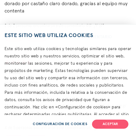
dorado por castaño claro dorado, gracias al equipo muy
contenta
2
de
2
personas encontraron este comentario útil. ¿Y tú?
ESTE SITIO WEB UTILIZA COOKIES
REPORTAR ESTE COMENTARIO
SÍ
NO
Este sitio web utiliza cookies y tecnologías similares para operar
nuestro sitio web y nuestros servicios, optimizar el sitio web,
monitorear las sesiones, mejorar tu experiencia y para
propósitos de marketing. Estas tecnologías pueden supervisar
E salon
tu uso del sitio web y compartir esa información con terceros,
PUBLICADO POR:
incluso con fines analíticos, de redes sociales y publicitarios.
Gabriela G.
Para más información, incluida la relativa a la conservación de
noviembre 27, 2023
datos, consulta los avisos de privacidad que figuran a
Me gusto el color dura bastante y fue el color que elegí
continuación. Haz clic en «Configuración de cookies» para
muchas gracias
rechazar determinadas cookies publicitarias. Al acceder al sitio
web o utilizarlo, aceptas el uso de cookies para recopilar y
CONFIGURACIÓN DE COOKIES
ACEPTAR
4
de
5
personas encontraron este comentario útil. ¿Y tú?
compartir tu información, así como nuestras
Condiciones de