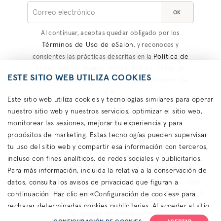
OK
Al continuar, aceptas quedar obligado por los
Términos de Uso de eSalon
, y reconoces y
Política de
consientes las prácticas descritas en la
Privacidad de eSalon
Privacidad de Datos de
,
ESTE SITIO WEB UTILIZA COOKIES
Salud del Consumidor
Aviso de Privacidad de
y
CA
.
Este sitio web utiliza cookies y tecnologías similares para operar
nuestro sitio web y nuestros servicios, optimizar el sitio web,
#YOSOYMICOLOR
monitorear las sesiones, mejorar tu experiencia y para
propósitos de marketing. Estas tecnologías pueden supervisar
tu uso del sitio web y compartir esa información con terceros,
incluso con fines analíticos, de redes sociales y publicitarios.
Copyright © eSalon 2026 Todos los derechos reservados.
Para más información, incluida la relativa a la conservación de
datos, consulta los avisos de privacidad que figuran a
Contáctanos
Términos de uso
Política de privacidad
Acerca de las publicidades
Cookies
Accesibilidad
continuación. Haz clic en «Configuración de cookies» para
Política de privacidad de California
rechazar determinadas cookies publicitarias. Al acceder al sitio
No vendan mi información
web o utilizarlo, aceptas el uso de cookies para recopilar y