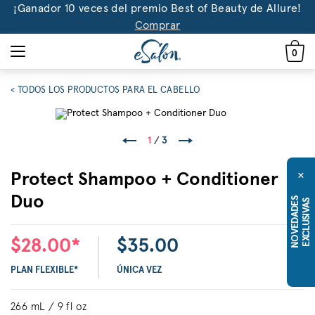
¡Ganador 10 veces del premio Best of Beauty de Allure!
Comprar
0
< TODOS LOS PRODUCTOS PARA EL CABELLO
1
/
3
×
Protect Shampoo + Conditioner
Duo
N
O
V
E
D
A
D
E
S
E
X
C
L
U
S
I
V
A
S
$28.00*
$35.00
PLAN FLEXIBLE*
ÚNICA VEZ
266 mL / 9 fl oz