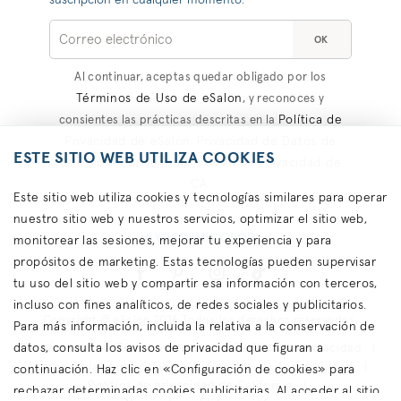
suscripción en cualquier momento.
OK
Al continuar, aceptas quedar obligado por los
Términos de Uso de eSalon
, y reconoces y
Política de
consientes las prácticas descritas en la
Privacidad de eSalon
Privacidad de Datos de
,
ESTE SITIO WEB UTILIZA COOKIES
Salud del Consumidor
Aviso de Privacidad de
y
CA
.
Este sitio web utiliza cookies y tecnologías similares para operar
nuestro sitio web y nuestros servicios, optimizar el sitio web,
#YOSOYMICOLOR
monitorear las sesiones, mejorar tu experiencia y para
propósitos de marketing. Estas tecnologías pueden supervisar
tu uso del sitio web y compartir esa información con terceros,
incluso con fines analíticos, de redes sociales y publicitarios.
Copyright © eSalon 2026 Todos los derechos reservados.
Para más información, incluida la relativa a la conservación de
datos, consulta los avisos de privacidad que figuran a
Contáctanos
Términos de uso
Política de privacidad
Acerca de las publicidades
Cookies
Accesibilidad
continuación. Haz clic en «Configuración de cookies» para
Política de privacidad de California
rechazar determinadas cookies publicitarias. Al acceder al sitio